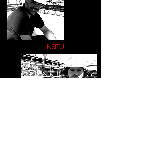
insitu
MIKEL ELIZONDO
ALDASORO...arquitecto ténico
Arquitecto Técnico por la escuela de La
Laguna.
De procedencia vasca, lleva años
afincado en canarias desde donde ha